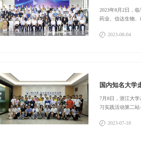
发展的态势，随着
基础医学创新研究院联
成为更加有效、精
物研发创新峰会，
2023年8月2日
信通过此次202
向。时 间｜2023
药业、信达生物、
生物医药尤其是抗
基础医学创新研究院
130余家临平生
2023-08-04
辉煌的抗体药物研
11楼报告厅主办方
物医药企业力量，
域深度挖掘，打造
协办方｜杭州市临平区生
进，推动临平区生
成果转化，为中国
9:30 现场签到9:3
市临平区生物医药
趋势和进展韩淑华｜嘉
协会首届理事会。
设计和研发杨 毅｜百
金芳当选理事会会
抗体的药物研发苏志鹏
等13人当选理事
发策略靳维维｜皓阳生
选为理事会秘书长
药物未来的发展和开
会长。 大会第二
7月8日，浙江大学
亮｜海邦投资 管理合
协会的成立表示热
习实践活动第二站
合作2023.9.14
战略性新兴产业，
技术开发区成功举
2023-07-18
症如何做好抗体和核素
一。陈书记对生物
织，吸引了来自浙
细胞治疗中应用的优势
三方，握指成拳，
都医科大学、西南