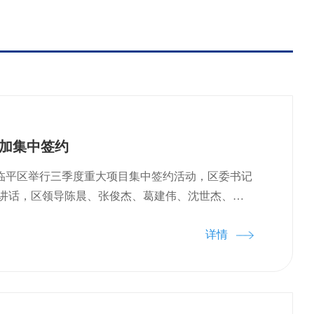
参加集中签约
，临平区举行三季度重大项目集中签约活动，区委书记
讲话，区领导陈晨、张俊杰、葛建伟、沈世杰、计
俊、卞吉坤参加。此次集中签约，我院共涉及3个项
详情
2个，医疗器械项目1个。一、《“近红外II区荧光
临床便携式成像导航系统研发项目》该项目团队为浙
人有钱骏博士、青年长江学者、浙江大学光电科学
博士生导师。该设备改善传统荧光导航系统中病灶和
的问题，从而克服了传统荧光导航系统在一些手术