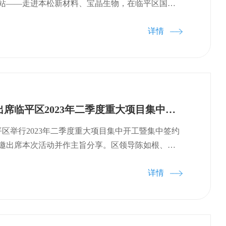
物医药企业聚集起来，基本实现从生物工程到药品制造
站——走进本松新材料、宝晶生物，在临平区国家
业链覆盖，将有利于行业内的沟通，为生物医药产
成功举办。本站活动由浙江大学基础医学创新研究
社会高质量发展注入强劲动力。
详情
自浙江大学医学、药学、机械、材料、化工、生
学等专业近30名师生参加。 浙大学子们参观了企业
中心（企业研究院），深入了解了企业产品的生产
享会上，临平区国家级经开区创业创新局人才科李靖
人才环境及人才政策，并欢迎同学们以后来临平就
料研发总监董保平介绍了公司的发展历程、在研产
杨巍院长受邀出席临平区2023年二季度重大项目集中开工暨集中签约活动并作主旨分享
业荣誉等。 宝晶生物创始人张建国分享了自己从大
心路历程，正是一颗热忱的心，让研究生阶段的一
平区举行2023年二季度重大项目集中开工暨集中签约
了行业巨头。随后，他介绍了公司的核心产品及未
邀出席本次活动并作主旨分享。区领导陈如根、周
交流互动环节中，现场同学们就企业转型、创业困难
杰、葛建伟等参加活动。大会现场杨巍院长做了题
了提问交流，同学们都表示受益匪浅，对于自身发
详情
源头创新趋势洞察”的主旨分享。杨巍院长通过全面剖
了更深的理解和思考。 活动结束，企业负责人给活
展，特别对比了中国和美国的创新医药现状，指出
证书。本站实践活动圆满结束。 人才是企业高质量
生物医药源头创新发展，并通过举例分析和美国成
”。接下来,研究院将继续发挥桥梁纽带作用，组织浙
生物医药源头创新破局的关键要素，并基于我国基