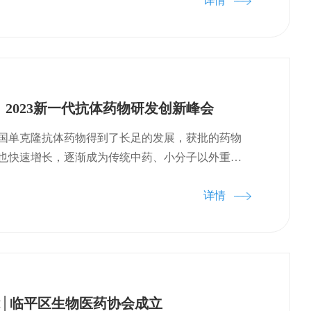
内单抗药物取得了非常好的进展，这得益于医学科
详情
切合作。然而随着传统的单抗药物研发难度不断上
标开发首创抗体新药仍存在诸多挑战，具有“差异
体药物已然成为了前沿热点。浙江大学基础医学创新
年6月成立，力争打造成为国际一流的生物医药源头创新
征集到了200余个项目，也包括抗体研发领域的创新
2023新一代抗体药物研发创新峰会
天的大会能在抗体药产业化的前景、可行性以及最
面碰撞思想，展开深度交流探讨。在随后一天的精
我国单克隆抗体药物得到了长足的发展，获批的药物
环节，嘉和生物、百奥赛图、皓阳生物、海邦投
也快速增长，逐渐成为传统中药、小分子以外重要
达药业等10余家生物医药企业代表，分别从抗体药
，我们也发现传统的单克隆抗体药物研发难度日益
C药物设计与研发、双抗工艺开发策略、纳米抗体药
详情
异化的抗体药物成为新的开发方向。首先是“抗体
、双特异性抗体的未来发展、单重链抗体产品研发
体作为递送的载体和精准靶向的系统，与细胞、毒
入展开交流。研究院在库孵化项目负责人浙江大学
物、放射性元素、多肽、核酸等相结合的药物研发
就“基于力学动态调控的大分子创新药物筛选技术”分
行中；其次，针对胞内靶点开发新型的抗体药物，
控的TCR抗原识别，并介绍了目前建立能够精准辨
的靶点；再次，将抗体分子做小，例如纳米抗体，
度的TCR的三套技术体系。抗体药物已呈现出蓬勃
式，也可以提升药物组织穿透性。为此，浙江大学
能│临平区生物医药协会成立