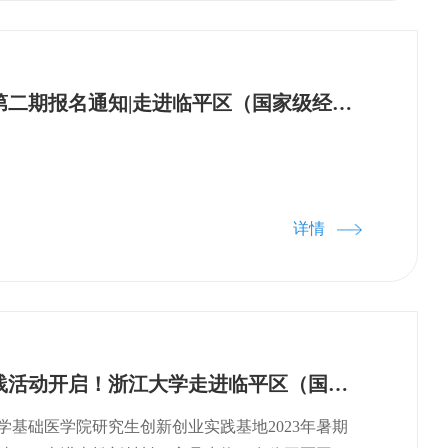
D14:45-15:00 茶歇交流15:00-15:25 双特异性抗
献更多力量。 杭州百诚医药科技股份有限公司董事
、华南农业大学、中国药科大学、东北农业大学等
｜贝达药业 免疫学高级总监15:25-15:50 基于力
作为首任会长在会上作了发言。她表示，将认真履
校的50余名师生参加。上午，同学们参观了百诚医
子创新药物筛选技术陈 伟｜浙江大学医学院 教授
做好本协会的工作。一要加强协会的自身建设，坚
室负责人季垚杰对同学们地到来表示欢迎，并向大
5 单链抗体来源的抗体结构与设计创新刘礼乐｜和铂医药 高
为会员单位排忧解难；二要集中优势资源，打造临
设情况与研发实力。百诚医药是一家以技术开发为
暑期实践活动第二期报名通知|走进临平区（国家级经开区）知名企业
:40 代谢类疾病/传染类疾病TBD16:40-17:20 圆桌：针
特色。搭建医药创新人才聚集、技术成果转化和国
研发及服务公司，目前临平研发中心总部已启用，
类型药物以及疾病的抗体差异化设计和开发嘉宾:景书谦
倡导企业间互利共赢，共融共享。将临平区生物医
仪器设备，拥有完善的药物研发体系和质量保证体
人、董事长&CEO扫码免费报名、提供免费午餐（需
大，发挥积极的引领和服务作用，助力临平生物医
了高校与企业间实验室的不同之处，并留下了深刻
务：陈先生 19157878651 （同微信）参会：
。 贝达药业董事长丁列明表示，近日，贝达药业的
学们走进了临平区新宇村。农村职业经理人方泳带领
56922（同微信）
）、伏美纳（伏罗尼布）两款新药成功获批上市。
塘、共富交流实践中心、剥果莲工厂“奶奶工坊”，并
详情
二期已顺利结顶，未来这里将为更多科学家实现创
乡村建设打造新宇村独特共富模式。活动结束，企
土。相信生物医药协会的成立将为全区搭建医药创
员颁发了实习证书。自此，2023年浙江大学走进临
成果转化的有利平台，培育更多的生物医药名企、
区）知名企业暑期实践活动圆满结束。活动先后累
物医药产业链更高质量的发展。 生物医药产业是新
自浙大及全国各地高校学子，研究院作为此次活动
命中最为活跃的领域之一，也是临平区长期重点发
继续积极充分发挥高校与地方、企业间的桥梁及纽
2023年暑期实践活动开启！浙江大学走进临平区（国家级经开区）知名企业
业。本次临平区生物医药协会成立，将百诚医药、
校企地融合式培养、精准引才的新范式，促进企
物、胡庆余堂、安杰思、民生药业、普利药业等在
方共赢！
学基础医学院研究生创新创业实践基地2023年暑期