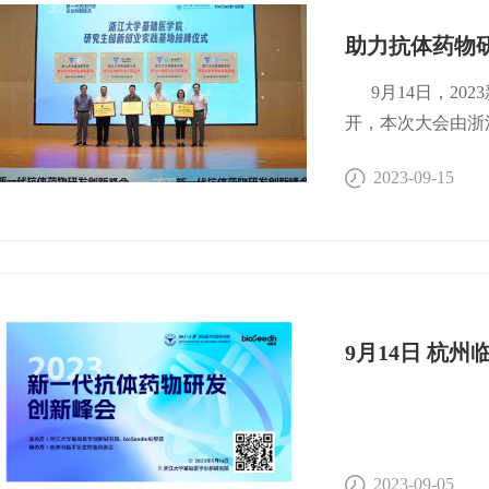
场景中假阳性率偏
助力抗体药物
荧光信号同可见光
态与位置信息，提
9月14日，20
制剂治疗中枢神经
开，本次大会由浙江
团队，致力于瞬时
浙江中医药大学生
2023-09-15
系统等生理病理功
协办，杭州市经济
该项目研究发现T
新一代抗体药物研
体各种器官，介导
院研究生创新创业
成为单靶点多途径
基础医学院党总支
床前研究并拿到临
局二级调研员王向
标的FIC创新药
医药科技股份有限
下一步，研究院将
科技有限公司4家
队来临平开发区转
础医学学科的人才
企业创新高素质人
医学院副院长，基
2023-09-05