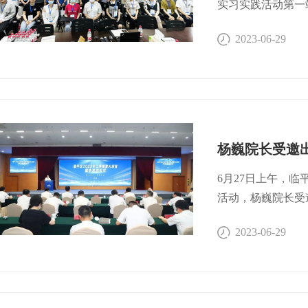
内的130余家生
实习实践活动第一
和医疗服务的全产
级经济技术开发区
2023-06-29
业能级提升和经济
院组织，吸引了来
仪、生物学、动物
的生产车间和研发
过程和工艺。 分
详细介绍了开发区
业创业。本松新材
品、企业文化、企
学教授到企业家的
6月27日上午，临
颗科研种子，成为
活动，杨巍院长受
来发展方向等。 
徐胤、陈晨、张俊
2023-06-29
及解决路径等进行
为“中国生物医药
展、专业未来也有
析全球创新医药发
动学员颁发了实习
多种因素制约中国
发展的“源头活水
熟机制，提出中国