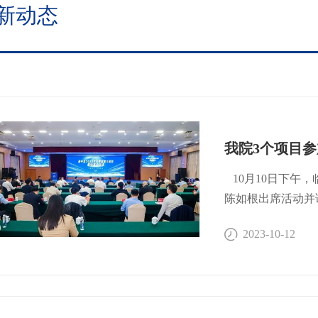
新动态
我院3个项目
10月10日下午
陈如根出席活动并
子法、沈国峰、胡
2023-10-12
目，其中创新药项目
+可见光”双通道
江大学团队，领衔
与工程学院教授/
正常组织对比度差