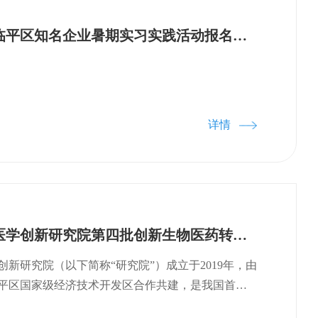
临平国家级经开区知名企业，帮助同学们直观认识
，指出中国生物医药未来可实现“弯道超车” 的研究
来研究课题的选择，提升专业认同感和责任感。同
区生物医药现状，指出临平区政府生物医药产业发
浙江大学走进临平区知名企业暑期实习实践活动报名通知
引才聚才，夯实人才支撑，助推企业建设高水平人
局十分具有前瞻性。针对生物医药源头创新的转化
主旨分享中介绍了浙江大学基础医学创新研究院
业的事”为原则，提出“孵化资金+技术验证+孵化服
力于将研究院建设成以“创新驱动、服务地方、成果转
目标的国际一流医药源头创新孵化基地。
详情
浙江大学基础医学创新研究院第四批创新生物医药转化项目征集通知
新研究院（以下简称“研究院”）成立于2019年，由
平区国家级经济技术开发区合作共建，是我国首个
导设立的以原创基础研究成果转化为目标的创新平