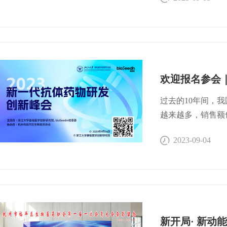
过去的十年里，国
研和制药领域的密
升，以及针对新靶
化”竞争优势的抗
研究院于2019
转化基地，至今已
欢迎报名参会｜
项目。希望通过今
新的前沿进展等方
过去的10年间，
彩报告及圆桌讨论
越来越多，销售额
资、尚健生物、贝
的治疗方案。然而
2023-09-04
的蓝图，双抗AD
加大，如何研发差
物研发与应用优势
+”药物，利用抗
优势等各个角度切
素、小分子靶向药
医学院陈伟教授也
正在如火如荼的进
享了由动态力学调
扩增抗体药物作用
别变低毒性、高强
增加药物的给药方
新开局· 新动