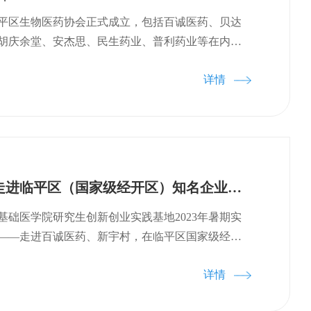
技术的革新与标准的完善，难题终将逐个被攻破，
合bioSeedin柏思荟共同举办2023新一代抗体药
准、个性化的治疗手段，更广泛地应用于临床。相
共同探讨新一代抗体药物研发的发展趋势和未来方
，临平区生物医药协会正式成立，包括百诚医药、贝达
3新一代抗体药物研发创新峰会的圆满举办也可为国内
年9月14日（周四）9：00—17：00地 点｜浙江大学
胡庆余堂、安杰思、民生药业、普利药业等在内的
体药物的研发注入新的思考与启发，助力绘制更加
（浙江省杭州市临平区临平大道502号茧·Space）
物医药企业成为会员单位。协会的成立将进一步凝聚生
发版图。今后研究院也会在生物医药的各个垂直领
｜浙江大学基础医学创新研究院、bioSeedin柏思荟
详情
整合行业资源，助力各企业在产业合作上深层次推
各类精品化的品牌论坛和沙龙活动，推动源创医药
物医药协会大 会 议 程2023.9.14 上午9:00-
物医药产业高质量发展。 此次大会审议通过《杭州
生物医药发展贡献力量！
0-9:45 主办方致辞9:45-10:10 “抗体+”生物药物的研发
协会章程（草案）》，选举产生了临平区生物医药
和生物 首席科学官10:10-10:35 双抗ADC药物的
杭州百诚医药科技股份有限公司董事长兼总经理楼
奥赛图 副总经理、首席科学家10:35-11:00 纳米
长，信达生物制药（杭州）有限公司负责人季逸云
｜融捷康生物 研发总监11:00-11:25 双抗CMC开
会副会长，浙江大学基础医学创新研究院院长杨巍当
国内知名大学走进临平区（国家级经开区）知名企业活动第二站圆满举办
物 联合创始人、副总裁11:25-12:05 圆桌：抗体
，聘请贝达药业股份有限公司董事长丁列明为名誉
发方向嘉宾:吕 明｜尚健生物 创始人&CEO单迦
阶段就职典礼上，临平区委书记陈如根对区生物医药
基础医学院研究生创新创业实践基地2023年暑期实
伙人单 波｜德琪医药 CSO12:05-13:30 午餐交流
烈祝贺，他强调，生物医药产业是关系国家安全的
——走进百诚医药、新宇村，在临平区国家级经济
 下午13:30-13:55 放射性核素偶联药物RDC针对不同适应
是临平区重点打造的“5+1”产业生态圈核心赛道之
办。本次活动由浙江大学基础医学创新研究院组
的筛选和匹配TBD13:55-14:20 纳米抗体药物在
医药企业寄予了深情厚望，希望政府、协会、企业
详情
江大学、中山大学、南开大学、华中科技大学、首
陈 波｜阿帕克生物 CEO14:20-14:45 基于新
形成合力，把“临平生物医药”品牌做大做强，为临平
大学、南方医科大学、南京师范大学、南京农业大