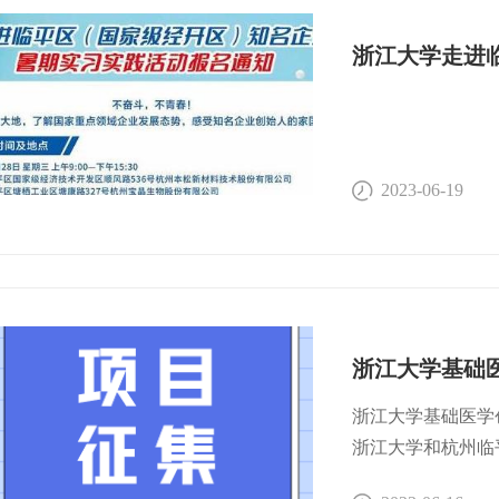
大学生们走进更多
础研究的发展趋势
了解企业，拓宽未
领域。并结合临平
时助力开发区企业
展聚焦源头创新布
才高地。
瓶颈，杨巍院长在
以“专业的人做专
务”的新范式，致
2023-06-19
化、市场导向”为
浙江大学基础医学创
浙江大学和杭州临
由基础医学学科主