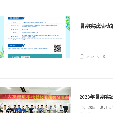
MOA的抗体药物开发TB
经济高质量发展贡
学、湖南师范大学
体未来发展之路徐汶新
长兼总经理楼金芳
全国十多所知名高
学动态调控的大分
行会长职责，努力
药研发中心，实验
15:50-16:1
持服务为本，努力
家介绍了实验室建
级副总裁16:15-16
平区生物医药产业
核心的综合性医药
对“抗体+”不同
际交流合作平台，
并配备了各类先进
｜鸿运华宁 创始
药协会不断发展壮
系，让同学们看到
审核）联 系 我 们商
药产业高质量发展
印象。 下午，同
2023-07-18
Amanda 158671
赛美纳（贝福替尼
大家参观了千亩荷
当前，贝达梦工场
向大家分享了未来
新创业梦想提供沃
业负责人为活动学
新人才聚集、技术
平区（国家级经开
名牌，带动全区生
计吸引了近百名来
一轮工业和科技革
主办单位，未来将
展的战略性新兴产
带作用，努力构建
贝达药业、信达生
业、学生、学校多
6月28日，浙江大