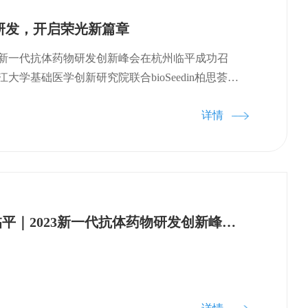
高的困境；此外该设备将原本人眼不可见的长波长
研发，开启荣光新篇章
图像进行实时整合，便于使用者直接获得病灶的形
高手术与实验的流畅度。二、《TRPM2离子通道抑
23新一代抗体药物研发创新峰会在杭州临平成功召
系统疾病的药物研发项目》该项目团队为浙江大学
大学基础医学创新研究院联合bioSeedin柏思荟、
受体电位M2（TRPM2）通道结构功能及其介导神经
命科学学院共同主办，杭州市临平区生物医药协会
能研究近二十年，在该流域内取得了突破性成果。
详情
和信息化局生物医药产业处大力支持，共同探讨了
RPM2通道作为非选择性阳离子通道，广泛表达于人
发的发展趋势和未来方向。 “浙江大学基础医学
脑卒中和帕金森等神经系统疾病，提出TRPM2可以
实践基地授牌仪式”也在本次大会上举办，浙江大学
干预的首创新靶标，旨在继续推进先导化合物的临
书记楼建晴，杭州市临平经济技术开发区创业创新
床批件，开展临床试验，力争开发出全球首创新靶
生为杭州本松新材料技术股份有限公司，杭州百诚
物。本次集中签约为临平开发区注入了新的强劲动能。
公司，杭州宝晶生物股份有限公司，杭州欣宇农业
9月14日 杭州临平｜2023新一代抗体药物研发创新峰会议程更新
与签约项目团队加快实施产业化并服务更多科研团
企业授牌。此次实践基地的授予，不仅为浙江大学基
化落地！
培养提供了更加多元的实习实践机会，也为临平区
才的引进招募搭建了桥梁与纽带。 浙江大学基础
础医学创新研究院院长杨巍在大会致辞中指出，在