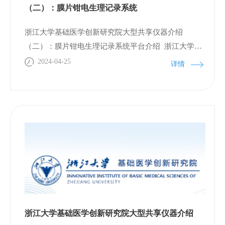
推动生物医药成果转移转化，提高生物医药知识产权
（二）：膜片钳电生理记录系统
交易活跃度。现场的联盟企业代表们积极地就知识产
浙江大学基础医学创新研究院大型共享仪器介绍
权创新转化的需求以及存在的技术难题发表了意见。
（二）：膜片钳电生理记录系统平台介绍 浙江大学基
研究院的代表们与企业就微创器械的临床改进和成果
础医学创新研究院于2019年正式成立，由浙江大学和
2024-04-25
利用等问题进行了深入交流，并为医疗器械的生产提
详情
杭州临平经济技术开发区合作共建，是我国首个由基
出了若干建设性的建议。接下来，研究院将积极探寻
础医学学科主导设立的以原创基础研究成果转化为目
临床的共性与关键需求，深入挖掘生产企业的实际需
标的创新平台, 对标哈佛大学BLAVATNIK生物医药加
求。我们将以这些需求为导向，征集、筛选并资助相
速器，旨在解决我国医药创新从0到1的问题。研究院
关项目，并与产业界进行精准对接，以解决企业在创
依托浙江大学基础医学的学科优势及临平经济技术开
新过程中遇到的难题。院方与联盟伙伴将各自发挥优
发区生物医药的产业定位，推进以诊断检测、创新医
势，在人才引进、高质量知识产权创造、项目转化等
药以及医疗器械等重点方向的项目孵化和成果转化。
多个领域进行深入的探讨与合作，旨在推动资源的有
研究院大型仪器共享平台拥有高通量实时荧光检测分
效整合与利用，进而促进微创医疗器械产业的品质提
析系统、全自动加样工作站、手动膜片钳、台式高速
升与升级。
冷冻离心机等大型仪器，可对外提供共享使用服务，
浙江大学基础医学创新研究院大型共享仪器介绍
为生物医药及其他相关学科的高水平科学研究及创新