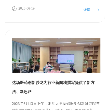
困难及解决路径等进行了提问交流，同学们都表示受
益匪浅，对于自身发展、专业未来也有了更深的理解
2023-06-19
详情
和思考。 活动结束，企业负责人给活动学员颁发了实
习证书。本站实践活动圆满结束。 人才是企业高质量
发展的“源头活水”。接下来,研究院将继续发挥桥梁纽
带作用，组织浙大学生们走进更多临平国家级经开区
知名企业，帮助同学们直观认识了解企业，拓宽未来
研究课题的选择，提升专业认同感和责任感。同时助
力开发区企业引才聚才，夯实人才支撑，助推企业建
设高水平人才高地。
这场医药创新沙龙为行业新闻稿撰写提供了新方
法、新思路
2023年6月13日下午，浙江大学基础医学创新研究院与