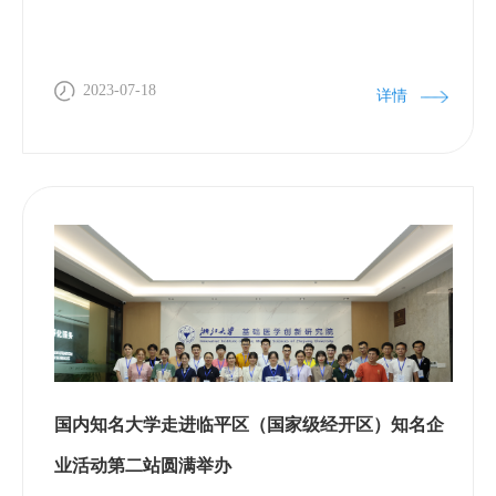
集接口，低噪声性能 (高增益范围内31 fA @ 1 kHz)。
三种反馈电阻，100 kHz 带宽，电容自动补偿，液接
电位自动校正。控温范围：0 - 65°C。三色LED荧光：
2023-07-18
详情
UV、Blue、Red。8通道压力快速给药系统。图1 膜片
钳记录方式及其应用。A. 通过全细胞和单通道记录方
式，测量动作电位、全细胞电流、单通道电流等参
数。B. 实现心肌、神经元、脑片、细菌、爪蟾卵母细
胞、人工脂质体等体系中的离子电流、膜电位，以及
膜电容检测。仪器用途：电压钳模式：可记录亚pA级
单通道电流、低噪声全细胞电流。电流钳模式：可记
录动作电位等细胞膜电位。脑片以及整体动物的诱发
场电位记录、LTP/LTD 记录。离子通道、受体、转运
体、离子泵等介导的钠、钾、钙、氯、氢等各种阴、
阳离子电流检测，及其相关药物筛选。通过测量细胞
国内知名大学走进临平区（国家级经开区）知名企
膜电容的微小变化，检测细胞胞吞/胞吐或突触递质释
业活动第二站圆满举办
放过程。通过整合成像系统，实现离子电流、动作电