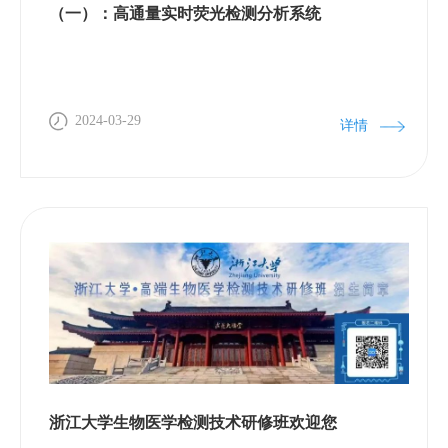
成果的获得提供强有力的技术支撑。二、仪器介绍仪
（一）：高通量实时荧光检测分析系统
器名称：膜片钳电生理记录系统仪器特点：膜片钳技
术是通过玻璃微电极与细胞膜之间形成紧密封接，采
用电压钳或电流钳模式对各种阴、阳离子的跨膜电活
动进行记录，该技术获得1991年诺贝尔生理学或医学
2024-03-29
详情
奖。研究院膜片钳电生理记录系统包括HEKA EPC10
放大器、PATCHMASTER记录分析软件、Olympus
IX73 荧光倒置显微镜、ALA 多通道给药系统等设备，
以及Sutter P-1000微电极拉制仪、Narishige MF830抛
光仪、Advanced渗透压仪、Nano2000显微注射仪、
Leica 1200 振动切片机等配套仪器。该系统可以高分
辨率、低噪声记录几乎任何跨膜离子流动，检测真核
细胞、爪蟾卵母细胞、细菌、脂质体等多种体系中的
离子通道、受体、转运体、离子泵等介导的电压敏
感、机械敏感、药物敏感的离子电流，以及膜电位、
浙江大学生物医学检测技术研修班欢迎您
膜电容等电生理参数。技术规格：集成LIH 8+8数据采