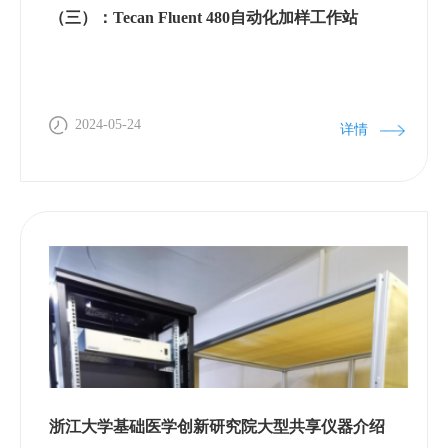
佛大学BLAVATNIK生物医药加速器，依托浙江大学基
（三）：Tecan Fluent 480自动化加样工作站
础医学的学科优势及临平经济技术开发区生物医药的
产业定位，推进以诊断检测、创新医药以及医疗器械
等重点方向的项目孵化和成果转化。潘成苗秘书长对
桐庐医疗器械产业及联盟的基本情况进行介绍。桐庐
2024-05-24
详情
县大力推进中国微创外科器械小镇、中国医用内镜产
业基地、浙江省医疗器械高新技术产业化基地建设，
形成了以硬管内窥镜和微创手术器械生产为主，产、
学、研、销相结合的微创外科器械特色产业集群。全
县共有医疗器械生产企业70多家，经营企业2000余
家。联盟主要开展专利池服务、专利导航、专利保护
等版块内容。刘路英表示上海技术交易所生物医药专
板以搭建齐全的功能要素、产品要素和服务要素，为
交易供需双方提供高质量高效率的技术交易服务；并
不断拓展运营合作生态作为专板建设整体布局，开发
浙江大学基础医学创新研究院大型共享仪器介绍
里程碑式交易服务产品，汇聚相关科研和产业资源，