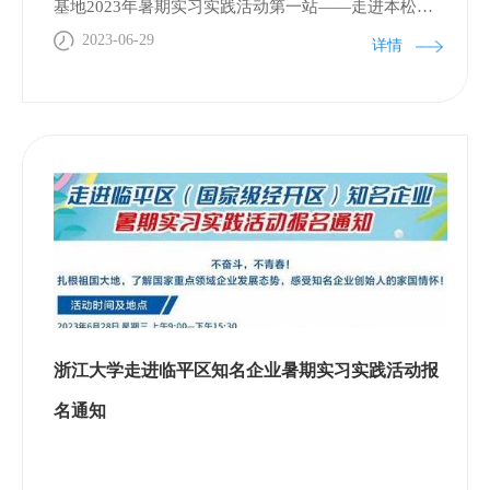
基地2023年暑期实习实践活动第一站——走进本松新
材料、宝晶生物，在临平区国家级经济技术开发区成
2023-06-29
详情
功举办。本站活动由浙江大学基础医学创新研究院组
织，吸引了来自浙江大学医学、药学、机械、材料、
化工、生仪、生物学、动物学等专业近30名师生参
加。 浙大学子们参观了企业的生产车间和研发中心
（企业研究院），深入了解了企业产品的生产过程和
工艺。 分享会上，临平区国家级经开区创业创新局人
才科李靖详细介绍了开发区人才环境及人才政策，并
欢迎同学们以后来临平就业创业。本松新材料研发总
监董保平介绍了公司的发展历程、在研产品、企业文
化、企业荣誉等。 宝晶生物创始人张建国分享了自己
浙江大学走进临平区知名企业暑期实习实践活动报
从大学教授到企业家的心路历程，正是一颗热忱的
心，让研究生阶段的一颗科研种子，成为了行业巨
名通知
头。随后，他介绍了公司的核心产品及未来发展方向
等。 交流互动环节中，现场同学们就企业转型、创业