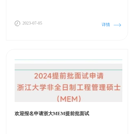
通道钾电流（IKr）的减少密切相关，比如IKr被药物
学们走进了临平区新宇村。农村职业经理人方泳带领
阻断。 B. 全细胞电压钳记录显示化合物E4031 可以阻
大家参观了千亩荷塘、共富交流实践中心、剥果莲工
断心肌细胞IKr。C. 全细胞电流钳记录显示化合物
厂“奶奶工坊”，并向大家分享了未来乡村建设打造新
2023-07-05
详情
E4031 可以延迟心肌细胞动作电位复极化。D. 全细胞
宇村独特共富模式。活动结束，企业负责人为活动学
记录显示，0.5 Hz 起搏刺激下，100 nM E4031可以诱
员颁发了实习证书。自此，2023年浙江大学走进临平
发心肌细胞动作电位早期后去极化（EAD）。E. EAD
区（国家级经开区）知名企业暑期实践活动圆满结
峰值电压与EAD触发电位的数据拟合图。图中小图显
束。活动先后累计吸引了近百名来自浙大及全国各地
示具有不同触发电位和峰值电压的代表性EAD。四、
高校学子，研究院作为此次活动主办单位，未来将继
联系我们仪器地址：杭州市临平区临平大道502号茧
续积极充分发挥高校与地方、企业间的桥梁及纽带作
SPACE三楼联系方式： ①孙老师：
用，努力构建校企地融合式培养、精准引才的新范
sunxia2021@zju.edu.cn ②欢迎扫码微信交流
式，促进企业、学生、学校多方共赢！
欢迎报名申请浙大MEM提前批面试