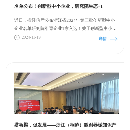
名单公布！创新型中小企业，研究院生态+1
近日，省经信厅公布浙江省2024年第三批创新型中小
企业名单研究院引育企业1家入选！关于创新型中小企
业创新型中小企业，是指具有较高专业化水平、较强
2024-11-19
详情
创新能力和发展潜力的企业，是优质中小企业的基础
力量，是后期成长为专精特新中小企业及专精特新“小
巨人”企业的重要先决条件，是推动经济高质量发展的
驱动力和构建新发展格局的重要支撑。上榜企业杭州
云创新材料有限公司 祝贺上榜企业！关于云创新材料
杭州云创新材料有限公司创始团队以系列化医用可降
解高分子材料为研发核心，长期开展生物医用可降解
高分子材料领域的合成技术与应用研究工作。公司核
心技术团队由浙江大学、美国马萨诸塞大学等高分子
材料应用领域的资深专家组成，在生物医用可降解高
搭桥梁，促发展——浙江（桐庐）微创器械知识产
分子材料研发领域具有多年技术积累，拥有扎实的科