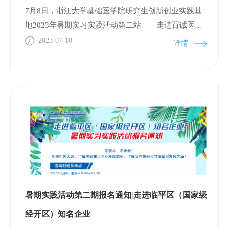
位以及钙成像的实时同步检测。经典案例人iPSC衍生
7月8日，浙江大学基础医学院研究生创新创业实践基
心肌细胞药物毒性的hERG通道电生理检测随着药物开
地2023年暑期实习实践活动第二站——走进百诚医
发成本的不断提高，人们对早期药物发现过程中筛选
药、新宇村，在临平区国家级经济技术开发区成功举
2023-07-10
详情
技术的有效性和安全性创新提出了更高要求。FDA支
办。本次活动由浙江大学基础医学创新研究院组织，
持的综合性体外促心律失常检验项目（CiPA），通过
吸引了来自浙江大学、中山大学、南开大学、华中科
化合物的心脏毒性检测，以确保药物安全性，避免药
技大学、首都医科大学、西南大学、南方医科大学、
物因阻断hERG等通道导致长Q-T综合征或尖端扭转综
南京师范大学、南京农业大学、湖南师范大学、华南
合征等疾病的潜在风险。人iPSC衍生的心肌细胞是
农业大学、中国药科大学、东北农业大学等全国十多
CiPA项目中用于评估心脏功能和安全性复合效应的重
所知名高校的50余名师生参加。上午，同学们参观了
要体外模型系统。通过膜片钳电生理记录hERG通道的
百诚医药研发中心，实验室负责人季垚杰对同学们地
钾离子电流，以及心肌细胞的动作电位，可以实现化
到来表示欢迎，并向大家介绍了实验室建设情况与研
合物心脏毒性早期检测的精确评估。实验结果：图2
发实力。百诚医药是一家以技术开发为核心的综合性
化合物E4031的心脏毒性。A. 细胞外向电流的净流量
医药研发及服务公司，目前临平研发中心总部已启
下降会引起心室动作电位复极化的减慢，同时在心电
暑期实践活动第二期报名通知|走进临平区（国家级
用，并配备了各类先进仪器设备，拥有完善的药物研
图上可以观察到因心室复极延迟导致的QT间期延长,
发体系和质量保证体系，让同学们看到了高校与企业
经开区）知名企业
导致长QT综合征（LQTS）。这种变化的发生与hERG
间实验室的不同之处，并留下了深刻印象。 下午，同