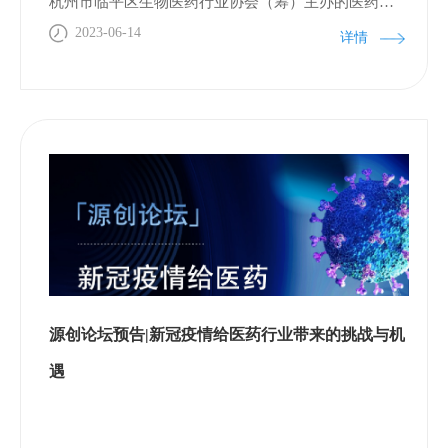
杭州市临平区生物医药行业协会（筹）主办的医药创
新沙龙在茧·SPACE顺利举办。本期沙龙的主题是“医
2023-06-14
详情
药行业新闻稿撰写技巧与方法”，旨在提高域内企业人
员关于行业新闻撰写能力,意在提升企业对外宣传水平,
对培养更专业、更高效的企业宣传工作者具有积极作
用。百诚医药、东部科创园、湾贝慧芯孵化器等企业
人员、园区代表参加活动。本期沙龙得到了潮新闻的
大力支持，邀请到潮新闻·钱江晚报健康全媒体中心医
健深度部主任、主任记者吴朝香作主题分享，她结合
多年的新闻实践经验和工作感悟，用丰富的理论知
识、生动的具体案例，从做什么新闻、如何做新闻、
怎样扩大影响等方面，为大家讲授了一场精准、务
源创论坛预告|新冠疫情给医药行业带来的挑战与机
实、有效的行业新闻写作课。在互动问答交流环节，
吴朝香针对企业人员在平时新闻写作中遇到的难点问
遇
题逐一进行解答，现场气氛活跃，大家表示本期沙龙
对企业宣传人员增强新闻敏感性、提高新闻稿撰写能