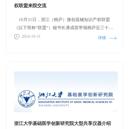
研实力、技术背景、丰富的转化经验和产业化基础。
权联盟来院交流
研究院始终将提升企业创新力作为核心任务，致力于
10月31日，浙江（桐庐）微创器械知识产权联盟
以周到的服务推动企业成长。通过细致的调研，识别
（以下简称“联盟”）秘书长潘成苗带领桐庐近三十家
并关注那些科技水平突出、发展潜力巨大的中小企
微创医疗器械企业的代表访问了浙江大学基础医学创
业，持续提供培育支持，以促进它们的稳定发展。接
2024-10-31
详情
新研究院（以下简称“研究院”）。研究院副院长李大
下来，研究院将进一步加强创新主体的培养，持续优
伟、上海技术交易所生物医药专板总经理刘路英，以
化企业培育体系，积极打造有利于创新和创业的环
及研究院项目二部负责人沈云和综合管理部负责人凌
境，以形成强大的集聚效应，从而为临平经济技术开
赟，项目一部项坚真参加了接待工作。在本次会议
发区的高质量发展提供坚实的支持。
中，与会各方就微创医疗器械临床项目的需求、行业
面临的挑战和痛点、以及知识产权的转化等问题进行
了深入的交流。李大伟副院长对联盟一行来访交流表
示欢迎，并就研究院的基本情况进行介绍。研究院于
2019年正式成立，由浙江大学和杭州临平经济技术开
发区合作共建，是我国首个由基础医学学科主导设立
浙江大学基础医学创新研究院大型共享仪器介绍
的以原创基础研究成果转化为目标的创新平台,对标哈