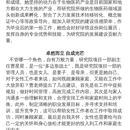
和成绩。她坚持的动力在于生物医药产业是目前国家和地
方都在大力主推的产业，而研究院所做的生物医药领域源
头创新成果孵化，契合了大力发展技术转移转化、概念验
证中心等等政策导向。能加入研究院的建设倍感荣幸，作
为毕业后的第一份工作，她也会好好珍惜这份岗位履历，
发挥自身的专业优势和技能，为研究院的发展建设贡献力
量。
卓然而立 自成光芒
不管哪一个角色，自有万般力量，研究院项目一部副主
任曹星星，是一位“多边形战士”，既是研究院项目一部的
管理人员，也是女儿、是妻子、是母亲，但更是她自己。
对于女性工作者来说，如何既能兼顾家庭、又能在工作中
大放异彩？曹老师提出了几点建议。首先是在工作中提前
规划，做好时间管理，高效完成工作内容。其次是与家人
沟通多一份理解和支持，合理安排工作和家庭时间上的平
衡。此外，制定清晰的职业发展目标，并寻求支持和培
训，提升竞争力，这可以帮助女性工作者在工作中取得成
功，同时兼顾家庭。最后是自我关怀，女性也需要给与自
己一定的关怀和身心放松才能更好的投入到工作和家庭生
活中去。