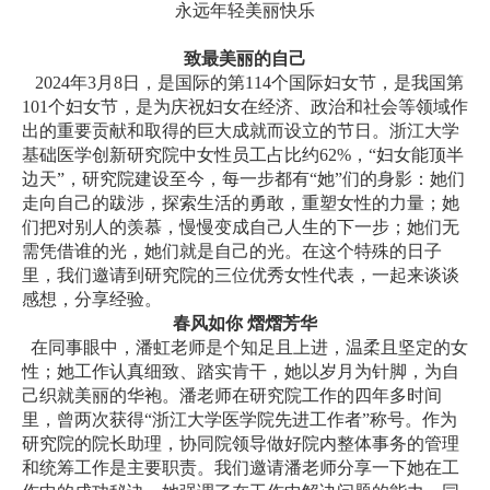
永远年轻美丽快乐
致最美丽的自己
2024
年
3
月
8
日，是国际的第
114
个国际妇女节，是我国第
101
个妇女节，是为庆祝妇女在经济、政治和社会等领域作
出的重要贡献和取得的巨大成就而设立的节日。浙江大学
基础医学创新研究院中女性员工占比约
62%
，
“
妇女能顶半
边天
”
，研究院建设至今，每一步都有
“
她
”
们的身影：她们
走向自己的跋涉，探索生活的勇敢，重塑女性的力量；她
们把对别人的羡慕，慢慢变成自己人生的下一步；她们无
需凭借谁的光，她们就是自己的光。在这个特殊的日子
里，我们邀请到研究院的三位优秀女性代表，一起来谈谈
感想，分享经验。
春风如你 熠熠芳华
在同事眼中，潘虹老师是个知足且上进，温柔且坚定的女
性；她工作认真细致、踏实肯干，她以岁月为针脚，为自
己织就美丽的华袍。潘老师在研究院工作的四年多时间
里，曾两次获得“浙江大学医学院先进工作者”称号。作为
研究院的院长助理，协同院领导做好院内整体事务的管理
和统筹工作是主要职责。我们邀请潘老师分享一下她在工