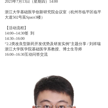
2023
年
7
月
13
日（星期四）
14:00
浙江大学基础医学创新研究院会议室（杭州市临平区临平
大道
502
号茧
Space3
楼）
【活动流程】
14:00--14:30
签
到
14:30--16:00
“
2.2
类改良型新药开发优势及研发实例
”
主题分享
/
刘祥瑞
浙江大学医学院基础医学系教授、博士生导师
16:00--16:30
互动问答交流