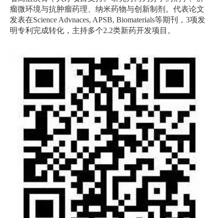
瘤微环境与抗肿瘤药理、纳米药物与创新制剂。代表论文
发表在
Science Advnaces, APSB, Biomaterials
等期刊，
3
项发
明专利完成转化，主持多个
2.2
类新药开发项目。