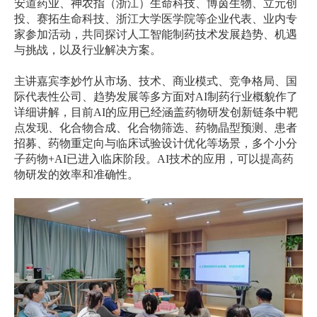
安道药业、神农指（浙江）生命科技、博茵生物、立元创
投、赛拓生命科技、浙江大学医学院等企业代表、业内专
家参加活动，共同探讨人工智能制药技术发展趋势、机遇
与挑战，以及行业解决方案。
主讲嘉宾李妙竹从市场、技术、商业模式、竞争格局、国
际代表性公司、趋势发展等多方面对
AI
制药行业概貌作了
详细讲解，目前
AI
的应用已经涵盖药物研发创新链条中靶
点发现、化合物合成、化合物筛选、药物晶型预测、患者
招募、药物重定向与临床试验设计优化等场景，多个小分
子药物
+AI
已进入临床阶段。
AI
技术的应用，可以提高药
物研发的效率和准确性。