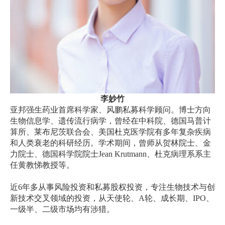
李妙竹
亚邦强生药业首席科学家、风鹏私募科学顾问。博士方向
生物信息学、遗传流行病学，曾经在中科院、德国马普计
算所、莱布尼茨联合会、美国杜克医学院有多年复杂疾病
和人类衰老的科研经历。学术期间，曾师从贺林院士、金
力院士、德国科学院院士
Jean Krutmann
、杜克病理系系主
任黄教悌教授等。
近
6
年多从事风险投资和私募股权投资，专注生物技术与创
新技术交叉领域的投资，从天使轮、
A
轮、成长期、
IPO
、
一级半、二级市场均有涉猎。