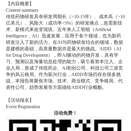
【内容概要】
Content summary
传统药物研发具有研发周期长（
>10-15
年）、成本高（
>10
亿美元）、风险大（成功率
<5%
）的研发痛点，急需新技
术、新模式来改变现状。近年来人工智能（
Artificial
Intelligence
，
AI
）迅速发展，应用于各个领域，也为新药
研发注入了新的活力。在
AI
与药物研发结合的领域，数据
是建模的基础，高质量数据亦是最大的挑战。
AIDD
（
AI
for Drug Development
），即
AI
驱动的药物开发，具有学
习、预测以及海量信息处理的能力，吸引着资本注入、企
业入局，形成了传统药企、
AI
初创公司、科技公司三派竞
争的风云格局。作为新兴行业，
AIDD
市场仍存在很多挑
战，本报告将聚焦市场、技术、商业模式、竞争格局、代
表性公司、趋势发展等方面描绘
AIDD
行业概貌。
【活动报名】
Event Registration
活动免费！