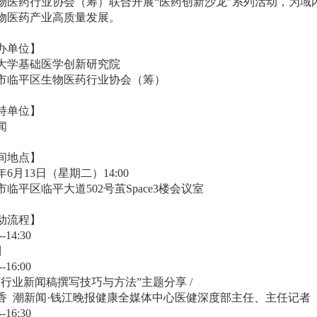
物医药行业协会（筹）联合开展“医药创新沙龙”系列活动，为
物医药产业高质量发展。
办单位】
大学基础医学创新研究院
市临平区生物医药行业协会（筹）
持单位】
闻
间地点】
3年6月13日（星期二）14:00
市临平区临平大道502号茧Space3楼会议室
动流程】
--14:30
到
--16:00
药行业新闻稿撰写技巧与方法”主题分享 /
香 潮新闻·钱江晚报健康全媒体中心医健深度部主任、主任记者
--16:30