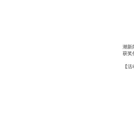
潮新
获奖
【活