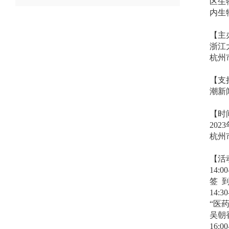
区生
内生
【主
浙江
杭州
【支
潮新
【时
202
杭州
【活
14:00
签 
14:30
“医
吴朝
16:00