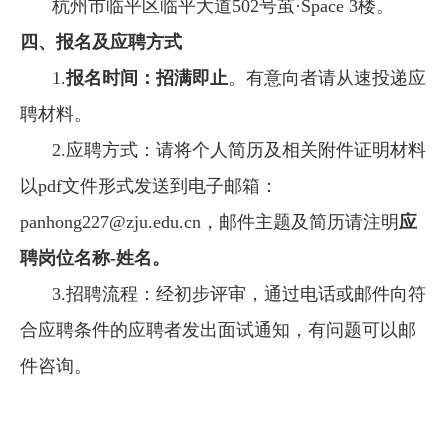
杭州市临平区临平大道
502
号茧·
Space 3
楼。
四、报名及应聘方式
1.
报名时间：招满即止
。有意向者请从速投递应
聘材料。
2.
应聘方式：请将个人简历及相关附件证明材料
以
pdf
文件形式发送到电子邮箱：
panhong227@zju.edu.cn
，邮件主题及简历请注明
应
聘岗位名称
-
姓名。
3.
招聘流程：经初步评审，通过电话或邮件向符
合应聘条件的应聘者发出面试通知，有问题可以邮
件咨询。