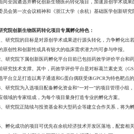
面向全国遴选并孵化创新生物医药转化项目，加速原创学术成果
委员会第一次会议精神和《浙江大学（余杭）基础医学创新研究院
研究院创新生物医药转化项目专属孵化特色：
1、研究院的目标是对原创学术成果进行源头转化，力争孵化出
的原创性和创新性或具有较大的临床需求潜力均可参与申报。
2、研究院下属创新医药孵化平台目前已包括药效学评价平台和
前研究技术支撑。其中，药效学评价平台是对标葛兰素史克（GS
选平台立足打造以离子通道和G蛋白偶联受体GPCR为特色靶点
3、研究院为入选项目配备孵化资金和“一对一”的项目管理小组
应领域的专家组成，为每个项目量身打造专业的孵化方案。
4、研究院正陆续与投资基金和大型药企等建立合作关系，将为
。
5、孵化成功的项目可优先在余杭经济技术开发区落地，配套相