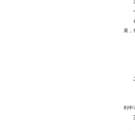
果，
利申