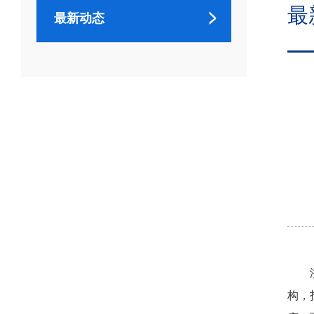
最
最新动态
构，