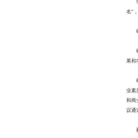
名”，
果和
业素
和商
议通