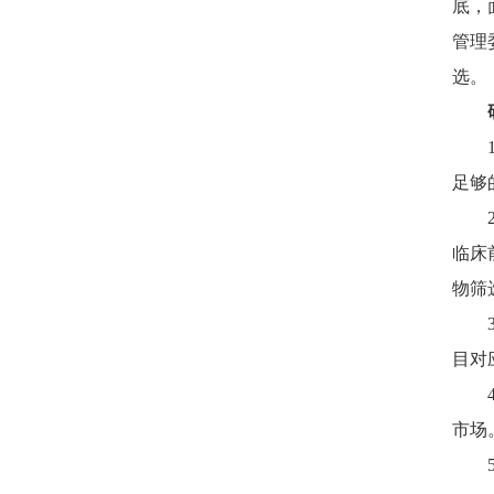
底，
管理
选。
足够
临床
物筛
目对
市场